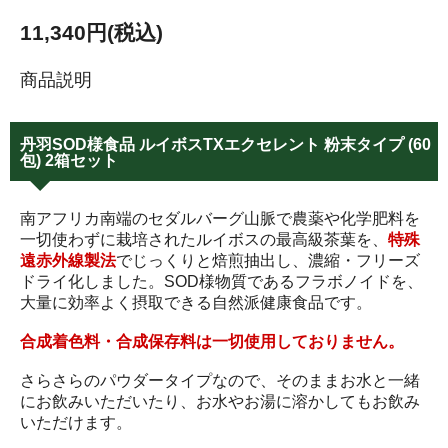
11,340円(税込)
商品説明
丹羽SOD様食品 ルイボスTXエクセレント 粉末タイプ (60
包) 2箱セット
南アフリカ南端のセダルバーグ山脈で農薬や化学肥料を
一切使わずに栽培されたルイボスの最高級茶葉を、
特殊
遠赤外線製法
でじっくりと焙煎抽出し、濃縮・フリーズ
ドライ化しました。SOD様物質であるフラボノイドを、
大量に効率よく摂取できる自然派健康食品です。
合成着色料・合成保存料は一切使用しておりません。
さらさらのパウダータイプなので、そのままお水と一緒
にお飲みいただいたり、お水やお湯に溶かしてもお飲み
いただけます。