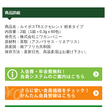
商品詳細
商品名：ルイボスTXエクセレント 粉末タイプ
内容量：2箱（1箱＝0.3g x 60包）
発売元：株式会社ニワカンパニー
原材料：茶類（アスパラサス・リネアリス）
原産国：南アフリカ共和国
保存方法：直射日光、高温多湿はお避け下さい。