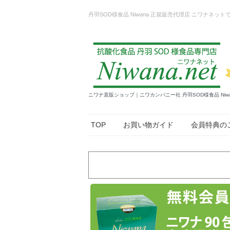
丹羽SOD様食品 Niwana 正規販売代理店 ニワナ
ニワナ直販ショップ｜ニワカンパニー社 丹羽SOD様食品 Niw
TOP
お買い物ガイド
会員特典の