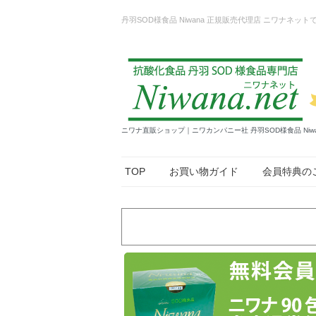
丹羽SOD様食品 Niwana 正規販売代理店 ニワナ
ニワナ直販ショップ｜ニワカンパニー社 丹羽SOD様食品 Niw
TOP
お買い物ガイド
会員特典の